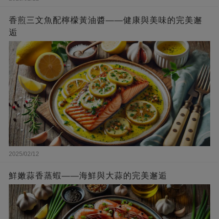
香煎三文魚配檸檬黃油醬——健康與美味的完美邂
逅
2025/02/12
鮮嫩蒜香蒸蝦——海鮮與大蒜的完美邂逅