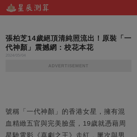
張柏芝14歲絕頂清純照流出！原裝「一
代神顏」震撼網：校花本花
2024/05/04
ADVERTISEMENT
號稱「一代神顏」的香港女星，擁有混
血精緻五官與完美臉蛋，19歲就憑藉周
星馳電影《喜劇之王》走紅，屢次與男