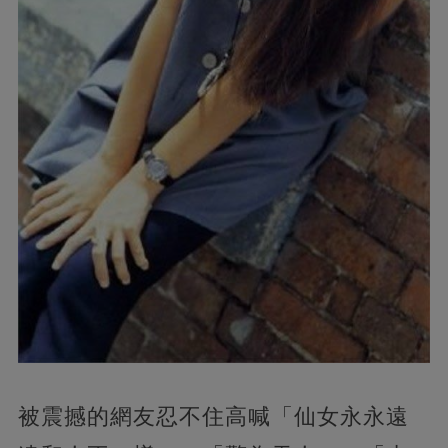
被震撼的網友忍不住高喊「仙女永永遠