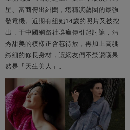
星、富商傳出緋聞，堪稱演藝圈的最強
發電機。近期有組她14歲的照片又被挖
出，于中國網路社群瘋傳引起討論，清
秀甜美的模樣正含苞待放，再加上高䠷
纖細的修長身材，讓網友們不禁讚嘆果
然是「天生美人」。