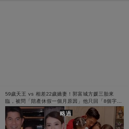
59歲天王 vs 相差22歲嬌妻！郭富城方媛三胎來
臨，被問「陪產休假一個月原因」他只回「8個字」
被贊爆
略過