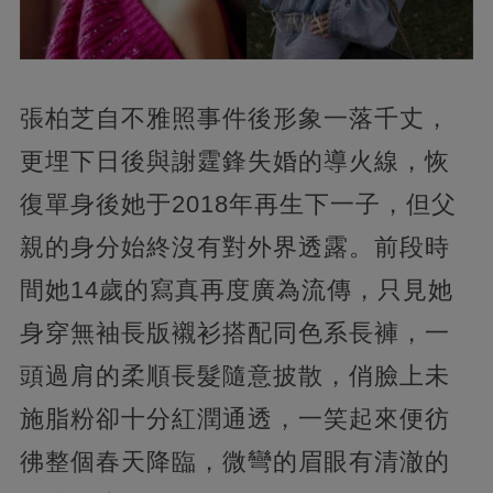
張柏芝自不雅照事件後形象一落千丈，
更埋下日後與謝霆鋒失婚的導火線，恢
復單身後她于2018年再生下一子，但父
親的身分始終沒有對外界透露。前段時
間她14歲的寫真再度廣為流傳，只見她
身穿無袖長版襯衫搭配同色系長褲，一
頭過肩的柔順長髮隨意披散，俏臉上未
施脂粉卻十分紅潤通透，一笑起來便彷
彿整個春天降臨，微彎的眉眼有清澈的