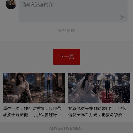
暫無數據
下一頁
重生一次，她不要愛情，只想帶
她為他廢去雙腿隱婚四年，他卻
著孩子遠離他，可那個曾經冷漠
偏愛全隊白月光，把救命摯愛當
的男人，一次次將她逼入懷中...
成畢生負擔
ADVERTISEMENT