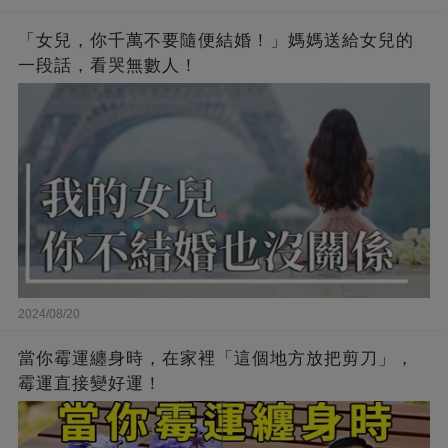
「女兒，你千萬不要隨便結婚！」媽媽送給女兒的
一段話，看哭無數人！
2024/08/20
當你霉運纏身時，在家裡「這個地方放把剪刀」，
霉運直接變好運！