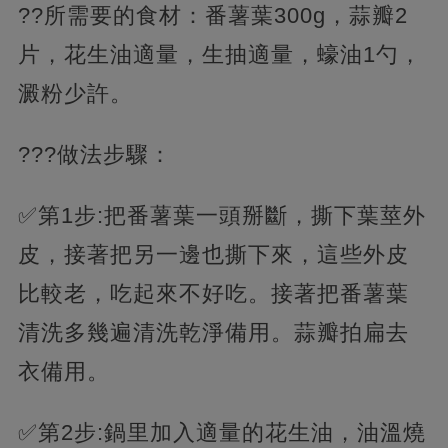
??所需要的食材：番薯葉300g，蒜瓣2
片，花生油適量，生抽適量，蠔油1勺，
澱粉少許。
???做法步驟：
✅第1步:把番薯葉一頭掰斷，撕下葉莖外
皮，接著把另一邊也撕下來，這些外皮
比較老，吃起來不好吃。接著把番薯葉
清洗多幾遍清洗乾淨備用。蒜瓣拍扁去
衣備用。
✅第2步:鍋里加入適量的花生油，油溫燒