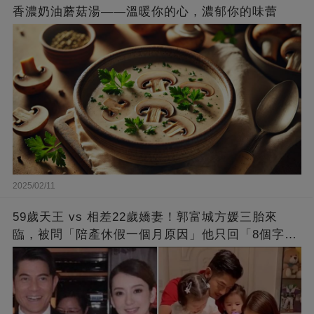
香濃奶油蘑菇湯——溫暖你的心，濃郁你的味蕾
2025/02/11
59歲天王 vs 相差22歲嬌妻！郭富城方媛三胎來
臨，被問「陪產休假一個月原因」他只回「8個字」
被贊爆