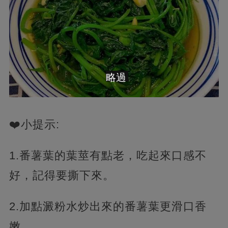
略過
❤️小提示:
1.番薯葉的葉莖有點老，吃起來口感不
好，記得要撕下來。
2.加點澱粉水炒出來的番薯葉更滑口香
嫩。