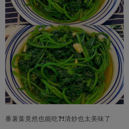
番薯葉竟然也能吃❓❗️清炒也太美味了