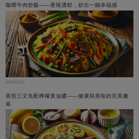
咖喱牛肉炒飯——香辣濃郁，炒出一鍋幸福感
2025/02/12
香煎三文魚配檸檬黃油醬——健康與美味的完美邂
逅