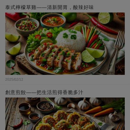
泰式檸檬草雞——清新開胃，酸辣好味
2025/02/12
創意煎餃——把生活煎得香脆多汁