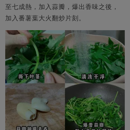
至七成熱，加入蒜瓣，爆出香味之後，
加入番薯葉大火翻炒片刻。