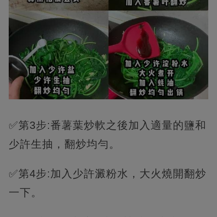
✅第3步:番薯葉炒軟之後加入適量的鹽和
少許生抽，翻炒均勻。
✅第4步:加入少許澱粉水，大火燒開翻炒
一下。