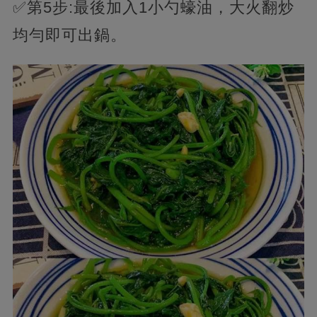
✅第5步:最後加入1小勺蠔油，大火翻炒
均勻即可出鍋。