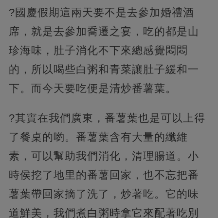
?國慶假期這兩天要不是去參加婚禮酒
席，就是去參加喬遷之宴，吃的都是山
珍海味，肚子消化不下來總感覺悶悶
的，所以喝些白粥和青菜讓肚子緩和一
下。而今天要吃便是清炒番薯葉。
?其實在我們廣東，番薯葉也是可以上得
了餐桌的喲。番薯葉含有大量的纖維
素，可以幫助我們消化，清理腸道。小
時侯挖了地里的番薯回家，也不忘把番
薯葉帶回家摘了洗了，炒著吃。它的味
道鮮美，我們煮白粥時拿它來配著吃別