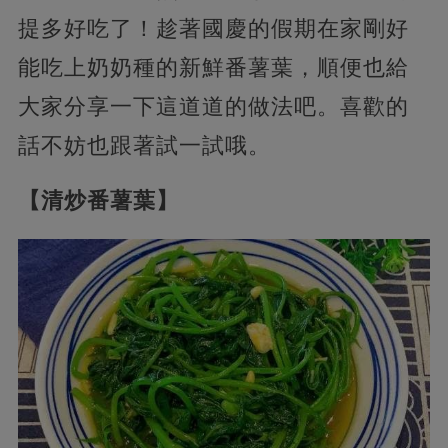
提多好吃了！趁著國慶的假期在家剛好
能吃上奶奶種的新鮮番薯葉，順便也給
大家分享一下這道道的做法吧。喜歡的
話不妨也跟著試一試哦。
【清炒番薯葉】