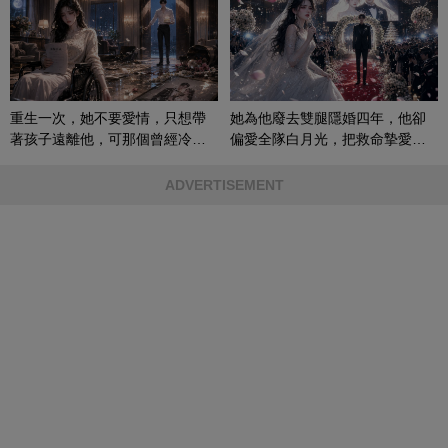
重生一次，她不要愛情，只想帶
她為他廢去雙腿隱婚四年，他卻
著孩子遠離他，可那個曾經冷漠
偏愛全隊白月光，把救命摯愛當
的男人，一次次將她逼入懷中...
成畢生負擔
ADVERTISEMENT