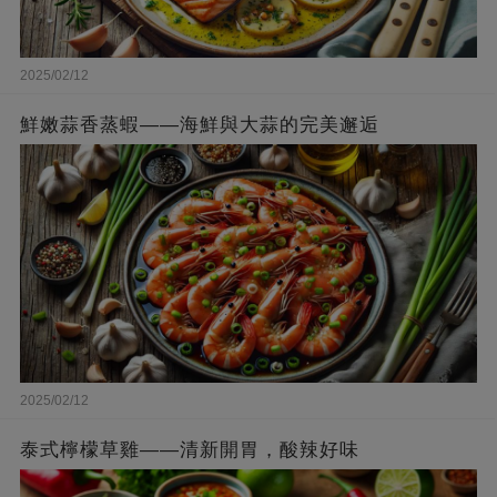
2025/02/12
鮮嫩蒜香蒸蝦——海鮮與大蒜的完美邂逅
2025/02/12
泰式檸檬草雞——清新開胃，酸辣好味