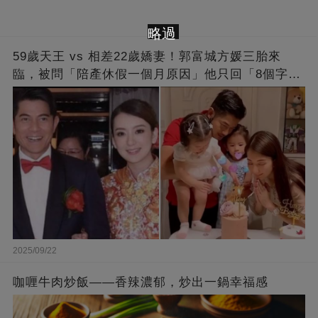
略過
59歲天王 vs 相差22歲嬌妻！郭富城方媛三胎來
臨，被問「陪產休假一個月原因」他只回「8個字」
被贊爆
2025/09/22
咖喱牛肉炒飯——香辣濃郁，炒出一鍋幸福感